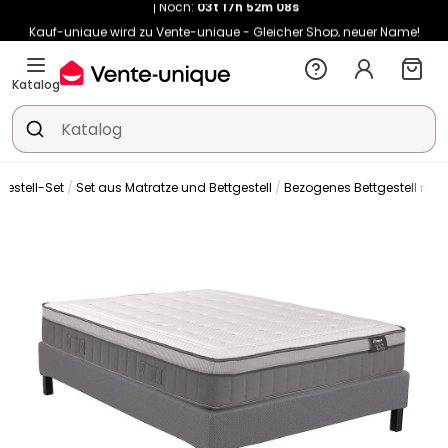
Kauf-unique wird zu Vente-unique - Gleicher Shop, neuer Name!
-11% ab €500 mit
SUN11
auf Vente-unique-Produkte
Noch:
03t
17h
52m
16s
Katalog
gestell-Set
Set aus Matratze und Bettgestell
Bezogenes Bettgestell mit 