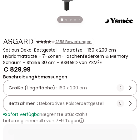
ASGARD
2358 Bewertungen
Set aus Deko-Bettgestell + Matratze - 160 x 200 cm -
Hybridmatratze - 7-Zonen-Taschenfederkern & Memory
Schaum - Stärke 30 cm - ASGARD von YSMÉE
€ 829,99
Beschreibung
Abmessungen
Größe (Liegefläche) :
160 x 200 cm
2
Bettrahmen :
Dekoratives Polsterbettgestell
5
Sofort verfügbar
Begrenzte Stückzahl!
Lieferung innerhalb von 7-9 Tagen