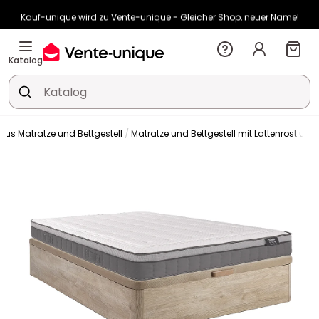
Kauf-unique wird zu Vente-unique - Gleicher Shop, neuer Name!
-10% ab €400 mit
HEAT10
auf Vente-unique-Produkte
Noch:
02t
17h
40m
04s
Katalog
 aus Matratze und Bettgestell
Matratze und Bettgestell mit Lattenrost und