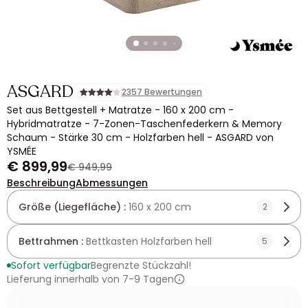
ASGARD
2357 Bewertungen
Set aus Bettgestell + Matratze - 160 x 200 cm -
Hybridmatratze - 7-Zonen-Taschenfederkern & Memory
Schaum - Stärke 30 cm - Holzfarben hell - ASGARD von
YSMÉE
€ 899,99
€ 949,99
Beschreibung
Abmessungen
Größe (Liegefläche) :
160 x 200 cm
2
Bettrahmen :
Bettkasten Holzfarben hell
5
Sofort verfügbar
Begrenzte Stückzahl!
Lieferung innerhalb von 7-9 Tagen