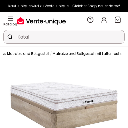
Kauf-unique wird zu Vente-unique - Gleicher Shop, neuer Name!
-10% ab €450 mit
ENJOY10
auf Vente-unique-Produkte
Noch:
00t
03h
26m
13s
Katalog
 aus Matratze und Bettgestell
Matratze und Bettgestell mit Lattenrost und