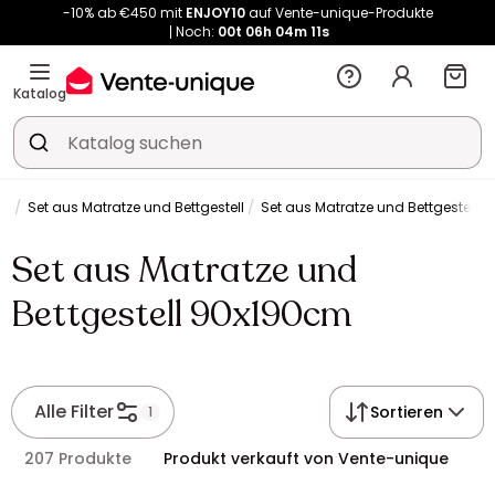
Noch:
00t
06h
04m
11s
Kauf-unique wird zu Vente-unique - Gleicher Shop, neuer Name!
-10% ab €450 mit
ENJOY10
auf Vente-unique-Produkte
Noch:
00t
06h
04m
18s
Katalog
et
Set aus Matratze und Bettgestell
Set aus Matratze und Bettgestell 
Set aus Matratze und
Bettgestell 90x190cm
Alle Filter
Sortieren
1
207 Produkte
Produkt verkauft von Vente-unique