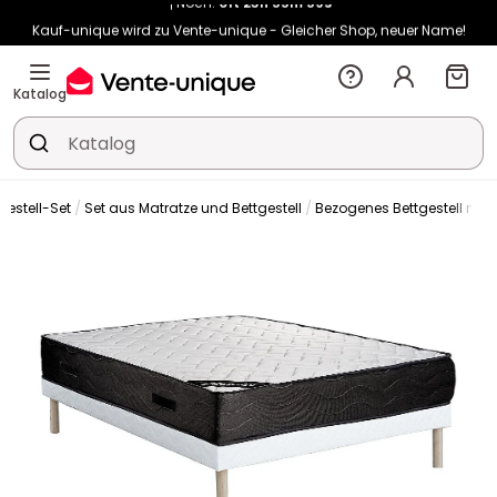
Kauf-unique wird zu Vente-unique - Gleicher Shop, neuer Name!
-10% ab €400 mit
HEAT10
auf Vente-unique-Produkte
Noch:
01t
23h
56m
07s
Katalog
gestell-Set
Set aus Matratze und Bettgestell
Bezogenes Bettgestell mit 