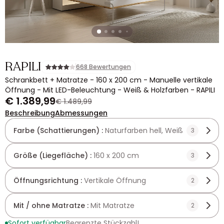
RAPILI
668 Bewertungen
Schrankbett + Matratze - 160 x 200 cm - Manuelle vertikale
Öffnung - Mit LED-Beleuchtung - Weiß & Holzfarben - RAPILI
€ 1.389,99
€ 1.489,99
Beschreibung
Abmessungen
Farbe (Schattierungen) :
Naturfarben hell, Weiß
3
Größe (Liegefläche) :
160 x 200 cm
3
Öffnungsrichtung :
Vertikale Öffnung
2
Mit / ohne Matratze :
Mit Matratze
2
Sofort verfügbar
Begrenzte Stückzahl!