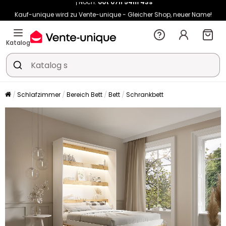
Kauf-unique wird zu Vente-unique - Gleicher Shop, neuer Name!
-10% ab €450 mit
ENJOY10
auf Vente-unique-Produkte
Noch:
00t
07h
54m
50s
Katalog
Schlafzimmer
Bereich Bett
Bett
Schrankbett