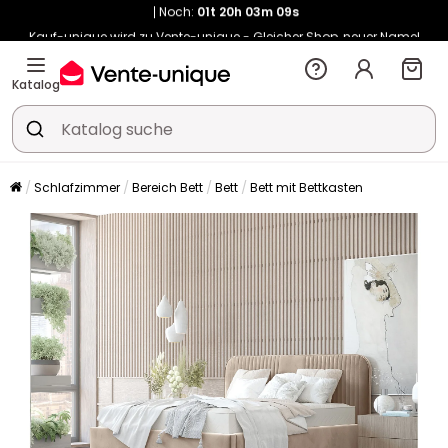
Kauf-unique wird zu Vente-unique - Gleicher Shop, neuer Name!
-10% ab €400 mit
HEAT10
auf Vente-unique-Produkte
Noch:
01t
20h
06m
36s
Katalog
Schlafzimmer
Bereich Bett
Bett
Bett mit Bettkasten