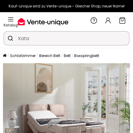
Kauf-unique wird zu Vente-unique - Gleicher Shop, neuer Name!
-10% ab €400 mit
HEAT10
auf Vente-unique-Produkte
Noch:
00t
07h
40m
57s
Katalog
Schlafzimmer
Bereich Bett
Bett
Boxspringbett