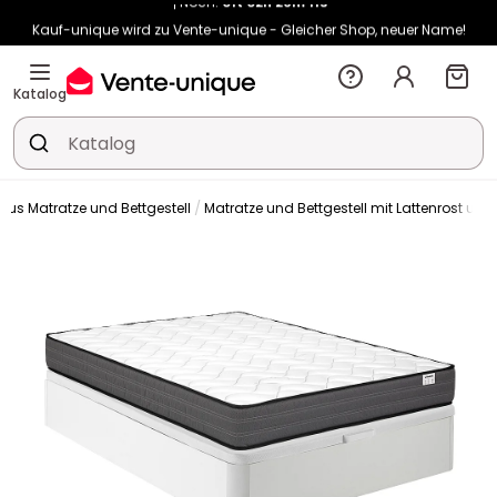
Kauf-unique wird zu Vente-unique - Gleicher Shop, neuer Name!
-10% ab €400 mit
HEAT10
auf Vente-unique-Produkte
Noch:
01t
02h
26m
19s
Katalog
 aus Matratze und Bettgestell
Matratze und Bettgestell mit Lattenrost und