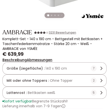
AMBRACIE
3231 Bewertungen
Komplett-Set - 140 x 190 cm - Bettgestell mit Bettkasten +
Taschenfederkernmatratze - Stärke 20 cm - Weiß -
AMBRACIE von YSMÉE
€ 639,99
Beschreibung
Abmessungen
Größe (Liegefläche) :
140 x 190 cm
7
Mit oder ohne Toppers :
Ohne Topper
2
Lattenrost :
Bettkasten weiß
5
Sofort verfügbar
Begrenzte Stückzahl!
Lieferung innerhalb von 7-9 Tagen