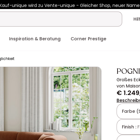
Kauf-unique wird zu Vente-unique - Gleicher Shop, neuer Name
 €450 mit
ENJOY10
auf Vente-unique-Produkte
Noch:
00t
08h
Hi
Inspiration & Beratung
Corner Prestige
lichkeit
POGNI
Großes Eck
von Maiso
€ 1.249
Beschreib
Farbe (
Finish :
F