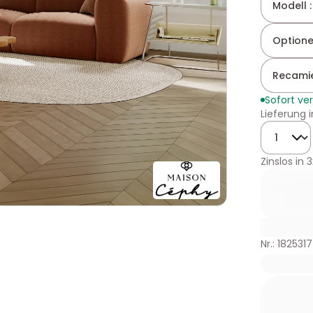
Modell 
Optione
Recamie
Sofort ve
Lieferung 
Menge
Zinslos in
3
Nr.: 1825317