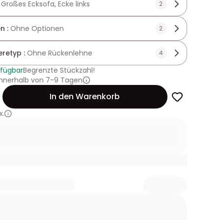
:
Großes Ecksofa, Ecke links
2
n :
Ohne Optionen
2
retyp :
Ohne Rückenlehne
4
rfügbar
Begrenzte Stückzahl!
innerhalb von 7-9 Tagen
In den Warenkorb
x.