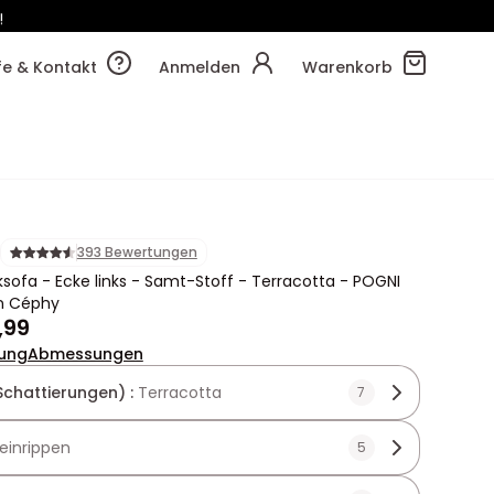
!
32m
36s
lfe & Kontakt
Anmelden
Warenkorb
393 Bewertungen
sofa - Ecke links - Samt-Stoff - Terracotta - POGNI
n Céphy
,99
ung
Abmessungen
Schattierungen) :
Terracotta
7
einrippen
5