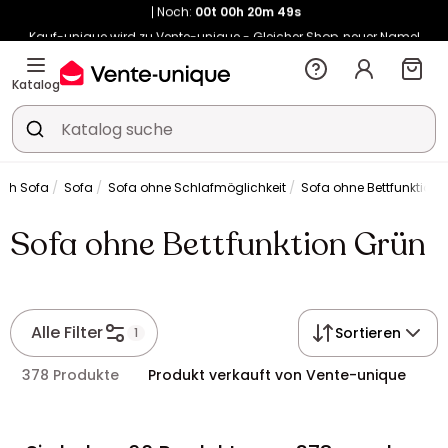
Kauf-unique wird zu Vente-unique - Gleicher Shop, neuer Name!
-10% ab €450 mit
ENJOY10
auf Vente-unique-Produkte
Noch:
00t
00h
20m
57s
Katalog
ich Sofa
Sofa
Sofa ohne Schlafmöglichkeit
Sofa ohne Bettfunktion 
Sofa ohne Bettfunktion Grün
Alle Filter
Sortieren
1
378 Produkte
Produkt verkauft von Vente-unique