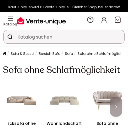
Kauf-unique wird zu Vente-unique - Gleicher Shop, neuer Name!
-10% ab €400 mit
HEAT10
auf Vente-unique-Produkte
Noch:
01t
00h
46m
51s
Katalog
Sofa & Sessel
Bereich Sofa
Sofa
Sofa ohne Schlafmöglichkei
Sofa ohne Schlafmöglichkeit
Ecksofa ohne
Wohnlandschaft
Sofa ohne