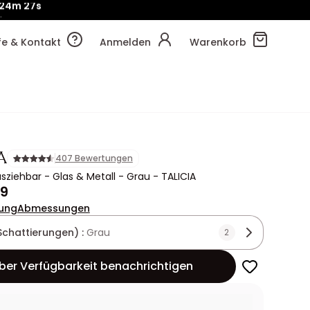
!
24m
35s
lfe & Kontakt
Anmelden
Warenkorb
A
407 Bewertungen
usziehbar - Glas & Metall - Grau - TALICIA
99
ung
Abmessungen
Schattierungen) :
Grau
2
ber Verfügbarkeit benachrichtigen