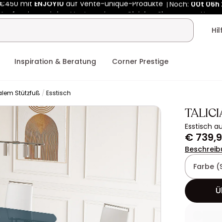
Kauf-unique wird zu Vente-unique - Gleicher Shop, neuer Name
 €450 mit
ENJOY10
auf Vente-unique-Produkte
Noch:
00t
06h
Hi
Inspiration & Beratung
Corner Prestige
ralem Stützfuß
Esstisch
TALICI
Esstisch a
€ 739,
Beschreib
Farbe (
Ü