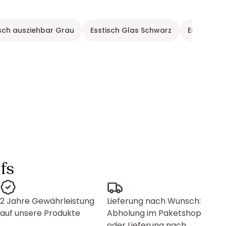
sch ausziehbar Grau
Esstisch Glas Schwarz
Esszimmer
fs
2 Jahre Gewährleistung
Lieferung nach Wunsch:
auf unsere Produkte
Abholung im Paketshop
oder Lieferung nach