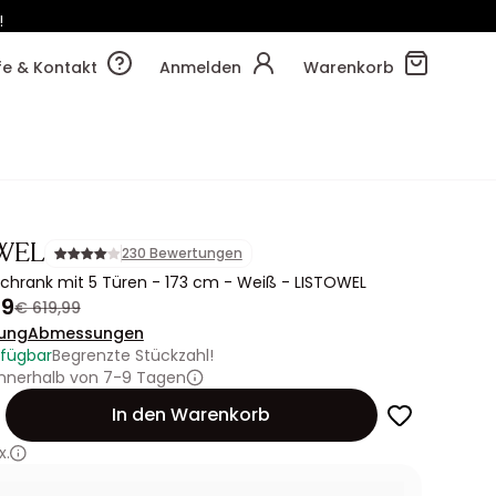
!
25m
40s
lfe & Kontakt
Anmelden
Warenkorb
WEL
230 Bewertungen
schrank mit 5 Türen - 173 cm - Weiß - LISTOWEL
99
€ 619,99
ung
Abmessungen
rfügbar
Begrenzte Stückzahl!
innerhalb von 7-9 Tagen
In den Warenkorb
x.