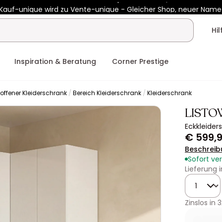
Kauf-unique wird zu Vente-unique - Gleicher Shop, neuer Name
b €400 mit
HEAT10
auf Vente-unique-Produkte
Noch:
01t
08h
Hi
Inspiration & Beratung
Corner Prestige
offener Kleiderschrank
Bereich Kleiderschrank
Kleiderschrank
LISTO
Eckkleider
€ 599,
Beschreib
Sofort ve
Lieferung 
Menge
Zinslos in
3