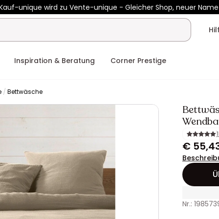
Kauf-unique wird zu Vente-unique - Gleicher Shop, neuer Name
 €450 mit
ENJOY10
auf Vente-unique-Produkte
Noch:
00t
22h
Hi
Inspiration & Beratung
Corner Prestige
e
Bettwäsche
Bettwäs
Wendbar
€ 55,4
Beschreib
Ü
Nr.: 198573