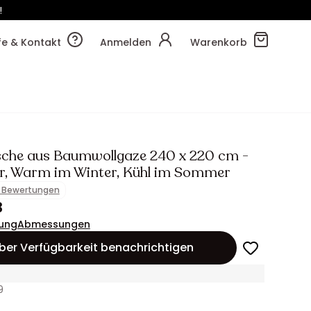
!
15m
25s
lfe & Kontakt
Anmelden
Warenkorb
che aus Baumwollgaze 240 x 220 cm -
, Warm im Winter, Kühl im Sommer
1 Bewertungen
3
ung
Abmessungen
ber Verfügbarkeit benachrichtigen
9