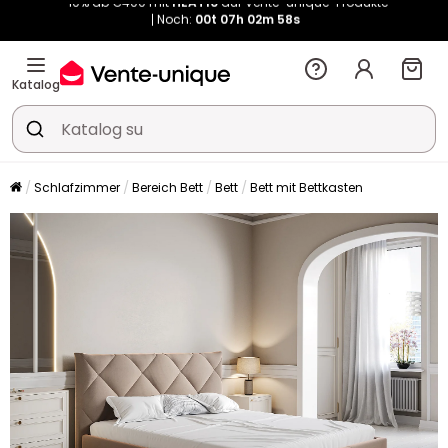
Kauf-unique wird zu Vente-unique - Gleicher Shop, neuer Name!
-10% ab €400 mit
HEAT10
auf Vente-unique-Produkte
Noch:
00t
07h
03m
06s
Katalog
Schlafzimmer
Bereich Bett
Bett
Bett mit Bettkasten