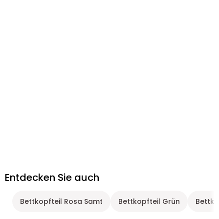
Entdecken Sie auch
Bettkopfteil Rosa Samt
Bettkopfteil Grün
Bettko