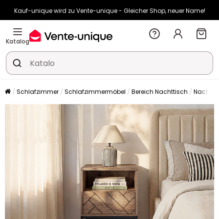
Kauf-unique wird zu Vente-unique - Gleicher Shop, neuer Name!
-10% ab €450 mit
ENJOY10
auf Vente-unique-Produkte
Noch:
00t
03h
27m
25s
Katalog
Schlafzimmer
Schlafzimmermöbel
Bereich Nachttisch
Nachtti