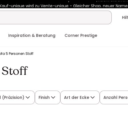
Kauf-unique wird zu Vente-unique - Gleicher Shop, neuer Name
b €400 mit
HEAT10
auf Vente-unique-Produkte
Noch:
01t
07h
Hi
Inspiration & Beratung
Corner Prestige
fa 5 Personen Stoff
 Stoff
l (Präzision)
Finish
Art der Ecke
Anzahl Per