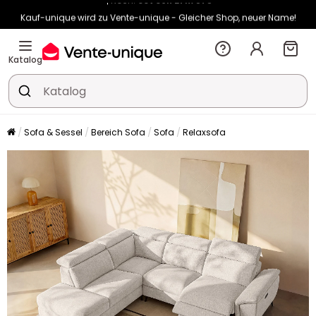
Kauf-unique wird zu Vente-unique - Gleicher Shop, neuer Name!
-10% ab €400 mit
HEAT10
auf Vente-unique-Produkte
Noch:
00t
09h
28m
05s
Katalog
Sofa & Sessel
Bereich Sofa
Sofa
Relaxsofa