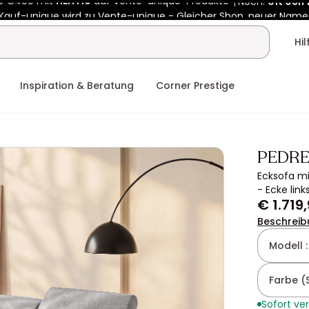
Kauf-unique wird zu Vente-unique - Gleicher Shop, neuer Name
b €400 mit
HEAT10
auf Vente-unique-Produkte
Noch:
01t
08h
Hi
Inspiration & Beratung
Corner Prestige
PEDR
Ecksofa mi
- Ecke link
€ 1.719
Beschreib
Modell 
Farbe (
Sofort ve