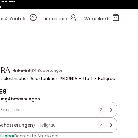
!
13m
21s
lfe & Kontakt
Anmelden
Warenkorb
ERA
84 Bewertungen
t elektrischer Relaxfunktion PEDRERA - Stoff - Hellgrau
s
,99
ung
Abmessungen
:
Ecke Links
2
Schattierungen) :
Hellgrau
2
rfügbar
Begrenzte Stückzahl!