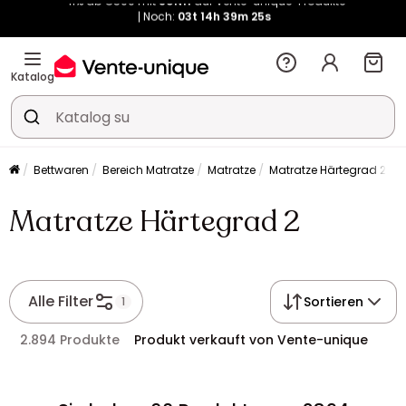
Kauf-unique wird zu Vente-unique - Gleicher Shop, neuer Name!
-11% ab €500 mit
SUN11
auf Vente-unique-Produkte
Noch:
03t
16h
02m
30s
Katalog
Bettwaren
Bereich Matratze
Matratze
Matratze Härtegrad 2
Matratze Härtegrad 2
Alle Filter
Sortieren
1
2.894 Produkte
Produkt verkauft von Vente-unique