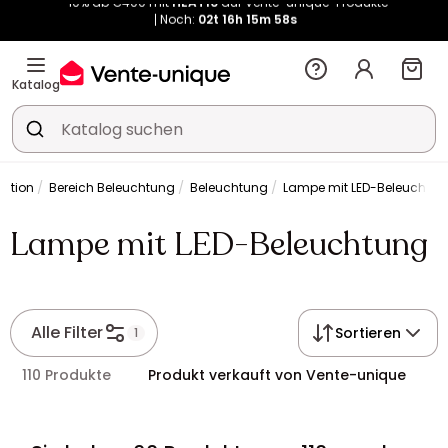
Noch:
02t
16h
15m
57s
Kauf-unique wird zu Vente-unique - Gleicher Shop, neuer Name!
-10% ab €400 mit
HEAT10
auf Vente-unique-Produkte
Noch:
02t
16h
16m
05s
Katalog
ration
Bereich Beleuchtung
Beleuchtung
Lampe mit LED-Beleuchtu
Lampe mit LED-Beleuchtung
Alle Filter
Sortieren
1
110 Produkte
Produkt verkauft von Vente-unique