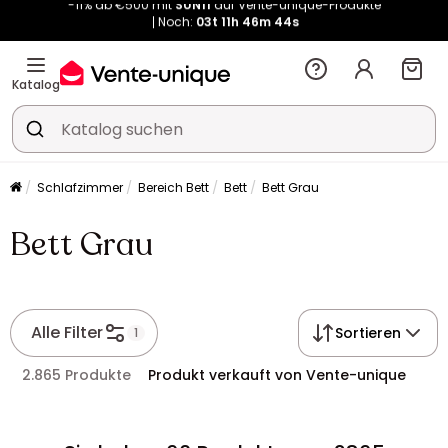
Noch:
03t
11h
46m
43s
Kauf-unique wird zu Vente-unique - Gleicher Shop, neuer Name!
-11% ab €500 mit
SUN11
auf Vente-unique-Produkte
Noch:
03t
11h
46m
50s
Katalog
Schlafzimmer
Bereich Bett
Bett
Bett Grau
Bett Grau
Alle Filter
Sortieren
1
2.865 Produkte
Produkt verkauft von Vente-unique