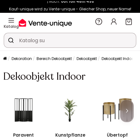
Kauf-unique wird zu Vente-unique - Gleicher Shop, neuer Name!
-10% ab €450 mit
ENJOY10
auf Vente-unique-Produkte
Noch:
00t
10h
48m
56s
Katalog
Dekoration
Bereich Dekoobjekt
Dekoobjekt
Dekoobjekt Indoor
Dekoobjekt Indoor
Paravent
Kunstpflanze
Übertopf