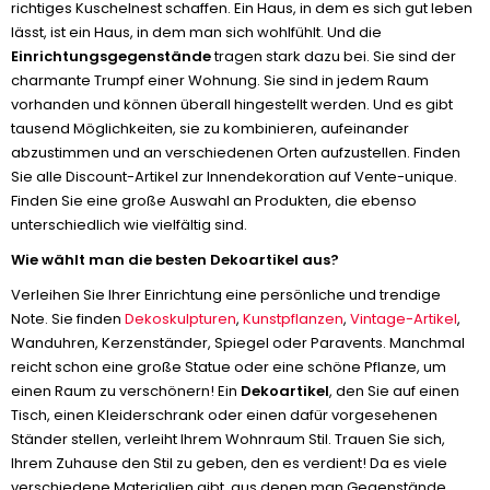
richtiges Kuschelnest schaffen. Ein Haus, in dem es sich gut leben
lässt, ist ein Haus, in dem man sich wohlfühlt. Und die
Einrichtungsgegenstände
tragen stark dazu bei. Sie sind der
charmante Trumpf einer Wohnung. Sie sind in jedem Raum
vorhanden und können überall hingestellt werden. Und es gibt
tausend Möglichkeiten, sie zu kombinieren, aufeinander
abzustimmen und an verschiedenen Orten aufzustellen. Finden
Sie alle Discount-Artikel zur Innendekoration auf Vente-unique.
Finden Sie eine große Auswahl an Produkten, die ebenso
unterschiedlich wie vielfältig sind.
Wie wählt man die besten Dekoartikel aus?
Verleihen Sie Ihrer Einrichtung eine persönliche und trendige
Note. Sie finden
Dekoskulpturen
,
Kunstpflanzen
,
Vintage-Artikel
,
Wanduhren, Kerzenständer, Spiegel oder Paravents. Manchmal
reicht schon eine große Statue oder eine schöne Pflanze, um
einen Raum zu verschönern! Ein
Dekoartikel
, den Sie auf einen
Tisch, einen Kleiderschrank oder einen dafür vorgesehenen
Ständer stellen, verleiht Ihrem Wohnraum Stil. Trauen Sie sich,
Ihrem Zuhause den Stil zu geben, den es verdient! Da es viele
verschiedene Materialien gibt, aus denen man Gegenstände