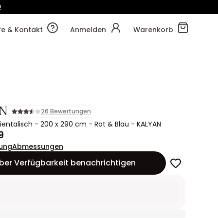
!
29m
41s
lfe & Kontakt
Anmelden
Warenkorb
N
26 Bewertungen
ientalisch - 200 x 290 cm - Rot & Blau - KALYAN
9
ung
Abmessungen
ber Verfügbarkeit benachrichtigen