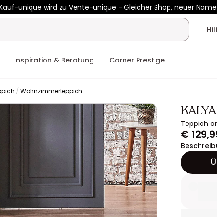
Kauf-unique wird zu Vente-unique - Gleicher Shop, neuer Name
b €400 mit
HEAT10
auf Vente-unique-Produkte
Noch:
02t
12h
Hi
Inspiration & Beratung
Corner Prestige
ppich
Wohnzimmerteppich
KALYA
Teppich or
€ 129,9
Beschreib
Ü