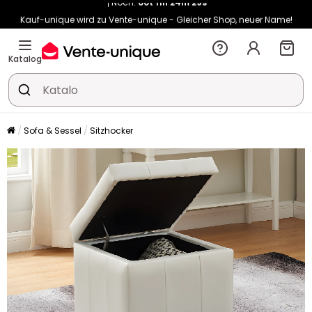
Kauf-unique wird zu Vente-unique - Gleicher Shop, neuer Name!
-10% ab €400 mit
HEAT10
auf Vente-unique-Produkte
Noch:
00t
11h
51m
12s
Katalog
Sofa & Sessel
Sitzhocker