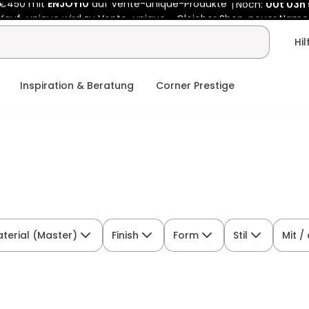
Kauf-unique wird zu Vente-unique - Gleicher Shop, neuer Name
 €450 mit
ENJOY10
auf Vente-unique-Produkte
Noch:
00t
03h
Hi
Inspiration & Beratung
Corner Prestige
terial (Master)
Finish
Form
Stil
Mit 