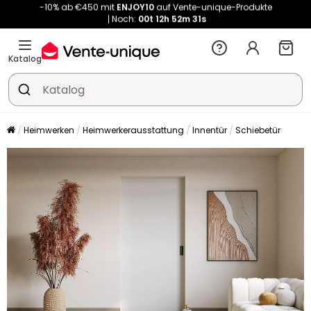
Kauf-unique wird zu Vente-unique - Gleicher Shop, neuer Name!
-10% ab €450 mit
ENJOY10
auf Vente-unique-Produkte
Noch:
00t
12h
52m
39s
Katalog
Heimwerken
Heimwerkerausstattung
Innentür
Schiebetür