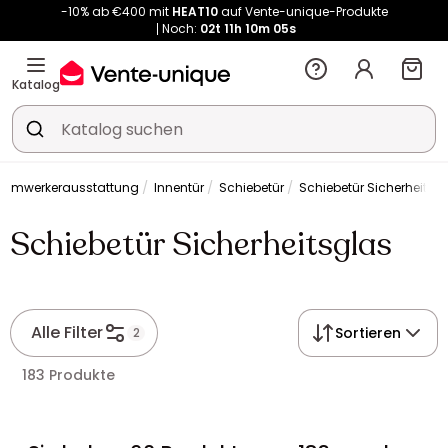
Noch:
02t
11h
10m
05s
Kauf-unique wird zu Vente-unique - Gleicher Shop, neuer Name!
-10% ab €400 mit
HEAT10
auf Vente-unique-Produkte
Noch:
02t
11h
54m
52s
Katalog
eimwerkerausstattung
Innentür
Schiebetür
Schiebetür Sicherheitsg
Schiebetür Sicherheitsglas
Alle Filter
Sortieren
2
183 Produkte