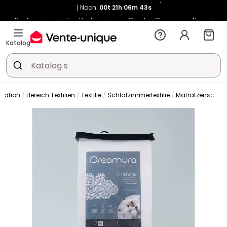
Kauf-unique wird zu Vente-unique - Gleicher Shop, neuer Name!
-10% ab €450 mit
ENJOY10
auf Vente-unique-Produkte
Noch:
01t
05h
29m
11s
Katalog
oration
Bereich Textilien
Textilie
Schlafzimmertextilie
Matratzenschon