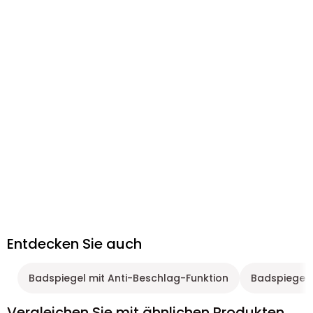
Entdecken Sie auch
Badspiegel mit Anti-Beschlag-Funktion
Badspiegel 
Vergleichen Sie mit ähnlichen Produkten