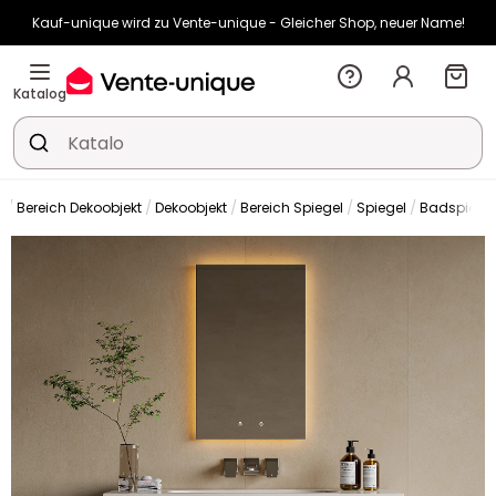
Kauf-unique wird zu Vente-unique - Gleicher Shop, neuer Name!
-10% ab €450 mit
ENJOY10
auf Vente-unique-Produkte
Noch:
00t
11h
11m
04s
Katalog
n
Bereich Dekoobjekt
Dekoobjekt
Bereich Spiegel
Spiegel
Badspiege