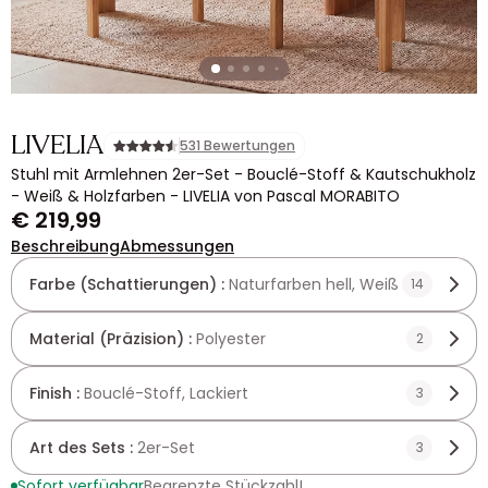
LIVELIA
531 Bewertungen
Stuhl mit Armlehnen 2er-Set - Bouclé-Stoff & Kautschukholz
- Weiß & Holzfarben - LIVELIA von Pascal MORABITO
€ 219,99
Beschreibung
Abmessungen
Farbe (Schattierungen) :
Naturfarben hell, Weiß
14
Material (Präzision) :
Polyester
2
Finish :
Bouclé-Stoff, Lackiert
3
Art des Sets :
2er-Set
3
Sofort verfügbar
Begrenzte Stückzahl!