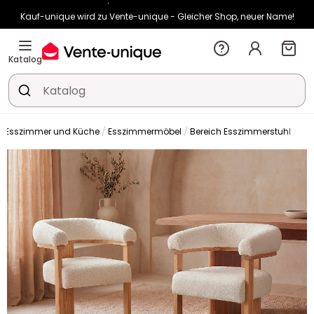
Kauf-unique wird zu Vente-unique - Gleicher Shop, neuer Name!
-10% ab €400 mit
HEAT10
auf Vente-unique-Produkte
Noch:
01t
22h
48m
45s
Katalog
Esszimmer und Küche
Esszimmermöbel
Bereich Esszimmerstuhl
Stu