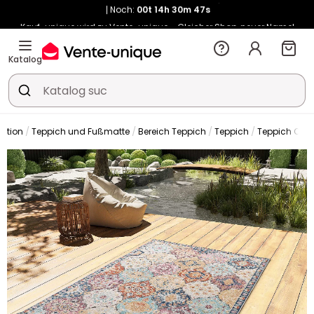
Kauf-unique wird zu Vente-unique - Gleicher Shop, neuer Name!
-10% ab €400 mit
HEAT10
auf Vente-unique-Produkte
Noch:
00t
14h
30m
53s
Katalog
ration
Teppich und Fußmatte
Bereich Teppich
Teppich
Teppich Out