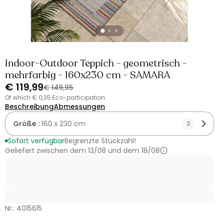
Indoor-Outdoor Teppich - geometrisch -
mehrfarbig - 160x230 cm - SAMARA
€ 119,99
€ 149,95
of which € 0,35 Eco-participation
Beschreibung
Abmessungen
Größe :
160 x 230 cm
3
Sofort verfügbar
Begrenzte Stückzahl!
Geliefert zwischen dem 13/08 und dem 18/08
Nr.: 4015615