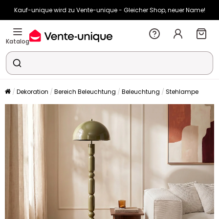
Kauf-unique wird zu Vente-unique - Gleicher Shop, neuer Name!
-10% ab €400 mit
HEAT10
auf Vente-unique-Produkte
Noch:
02t
04h
58m
11s
Katalog
Dekoration
Bereich Beleuchtung
Beleuchtung
Stehlampe