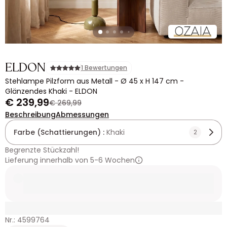
ELDON
1 Bewertungen
Stehlampe Pilzform aus Metall - Ø 45 x H 147 cm -
Glänzendes Khaki - ELDON
€ 239,99
€ 269,99
Beschreibung
Abmessungen
Farbe (Schattierungen) :
Khaki
2
Begrenzte Stückzahl!
Lieferung innerhalb von 5-6 Wochen
Nr.: 4599764