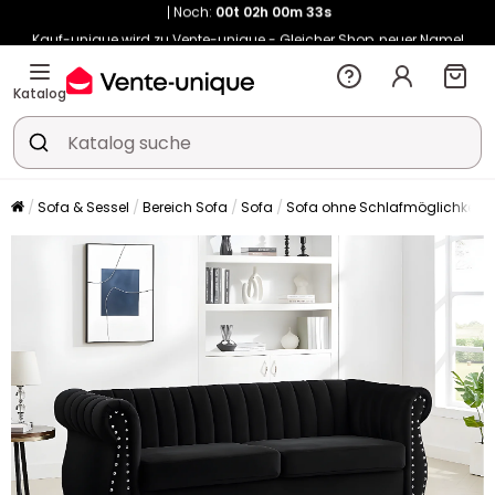
Kauf-unique wird zu Vente-unique - Gleicher Shop, neuer Name!
-10% ab €450 mit
ENJOY10
auf Vente-unique-Produkte
Noch:
00t
02h
00m
40s
Katalog
Sofa & Sessel
Bereich Sofa
Sofa
Sofa ohne Schlafmöglichkeit