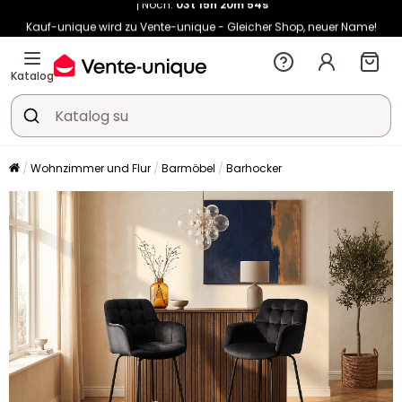
Kauf-unique wird zu Vente-unique - Gleicher Shop, neuer Name!
-11% ab €500 mit
SUN11
auf Vente-unique-Produkte
Noch:
03t
15h
21m
02s
Katalog
Wohnzimmer und Flur
Barmöbel
Barhocker