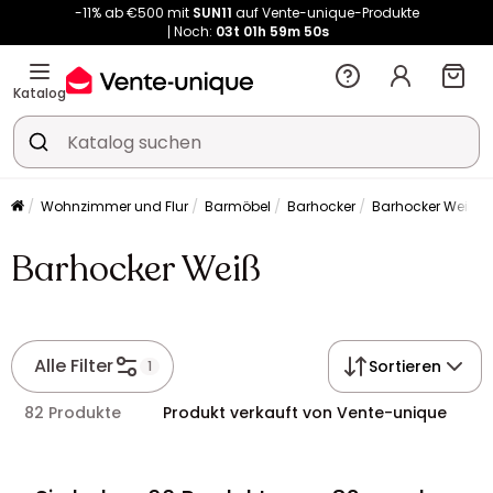
Kauf-unique wird zu Vente-unique - Gleicher Shop, neuer Name!
-11% ab €500 mit
SUN11
auf Vente-unique-Produkte
Noch:
03t
01h
59m
57s
Katalog
Wohnzimmer und Flur
Barmöbel
Barhocker
Barhocker Weiß
Barhocker Weiß
Alle Filter
Sortieren
1
82 Produkte
Produkt verkauft von Vente-unique