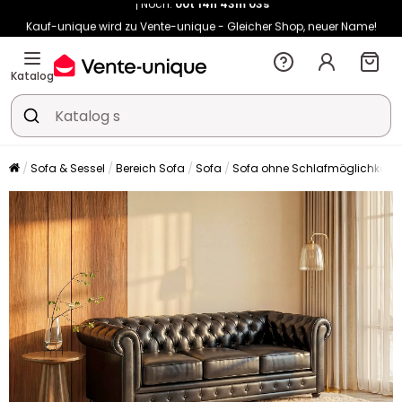
Kauf-unique wird zu Vente-unique - Gleicher Shop, neuer Name!
-10% ab €400 mit
HEAT10
auf Vente-unique-Produkte
Noch:
00t
14h
43m
11s
Katalog
Sofa & Sessel
Bereich Sofa
Sofa
Sofa ohne Schlafmöglichkeit