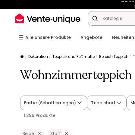
-10% a
Alle unsere Produkte
Angebote
Neuheiten
Dekoration
Teppich und Fußmatte
Bereich Teppich
Wohnzimmerteppich B
Farbe (Schattierungen)
Teppichart
Ma
1.396 Produkte
Beige
Stoff