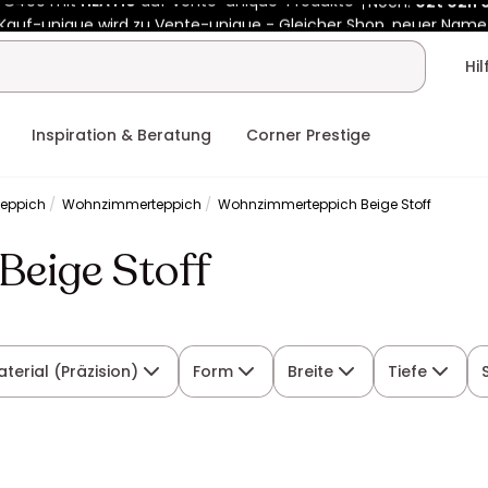
Kauf-unique wird zu Vente-unique - Gleicher Shop, neuer Name
b €400 mit
HEAT10
auf Vente-unique-Produkte
Noch:
02t
02h
Hi
Inspiration & Beratung
Corner Prestige
Teppich
Wohnzimmerteppich
Wohnzimmerteppich Beige Stoff
eige Stoff
terial (Präzision)
Form
Breite
Tiefe
S