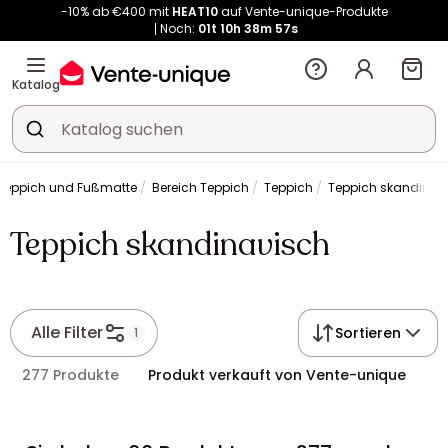
-10% ab €400 mit
HEAT10
auf Vente-unique-Produkte
Noch:
01t
10h
38m
57s
Kauf-unique wird zu Vente-unique - Gleicher Shop, neuer Name!
-10% ab €400 mit
HEAT10
auf Vente-unique-Produkte
Katalog
Noch:
01t
10h
39m
03s
Teppich und Fußmatte
Bereich Teppich
Teppich
Teppich skandinav
Teppich skandinavisch
Alle Filter
Sortieren
1
277 Produkte
Produkt verkauft von Vente-unique