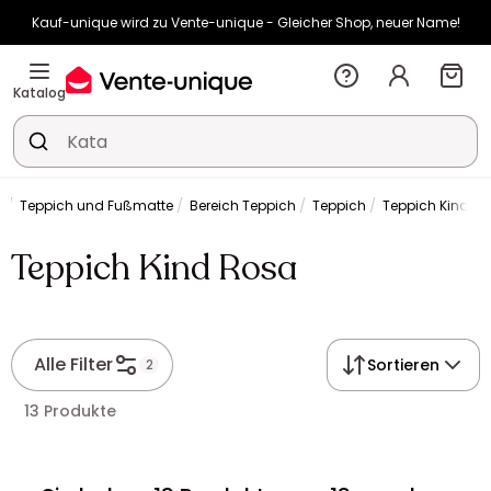
Kauf-unique wird zu Vente-unique - Gleicher Shop, neuer Name!
-10% ab €400 mit
HEAT10
auf Vente-unique-Produkte
Noch:
02t
15h
17m
06s
Katalog
n
Teppich und Fußmatte
Bereich Teppich
Teppich
Teppich Kind R
Teppich Kind Rosa
Alle Filter
Sortieren
2
13 Produkte