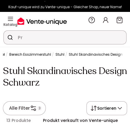
Kauf-unique wird zu Vente-unique - Gleicher Shop, neuer Name!
-10% ab €400 mit
HEAT10
auf Vente-unique-Produkte
Noch:
00t
15h
35m
35s
Katalog
bel
Bereich Esszimmerstuhl
Stuhl
Stuhl Skandinavisches Design Sc
Stuhl Skandinavisches Design
Schwarz
Alle Filter
Sortieren
3
13 Produkte
Produkt verkauft von Vente-unique