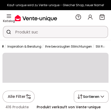
Kauf-unique wird zu Vente-unique - Gleicher Shop, neuer Name!
-10% ab €400 mit
HEAT10
auf Vente-unique-Produkte
Noch:
01t
08h
02m
33s
Katalog
Inspiration & Beratung
Ihre bevorzugten Stilrichtungen
Stil Rustik
Alle Filter
Sortieren
416 Produkte
Produkt verkauft von Vente-unique