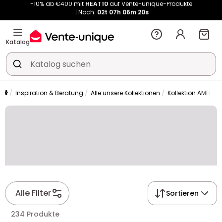
Noch:
02t
07h
06m
19s
Kauf-unique wird zu Vente-unique - Gleicher Shop, neuer Name!
-10% ab €400 mit
HEAT10
auf Vente-unique-Produkte
Noch:
02t
07h
06m
27s
Katalog
Inspiration & Beratung
Alle unsere Kollektionen
Kollektion AMELIA
Alle Filter
Sortieren
234 Produkte