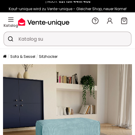
Kauf-unique wird zu Vente-unique - Gleicher Shop, neuer Name!
-10% ab €400 mit
HEAT10
auf Vente-unique-Produkte
Noch:
02t
13h
44m
48s
Katalog
Sofa & Sessel
Sitzhocker