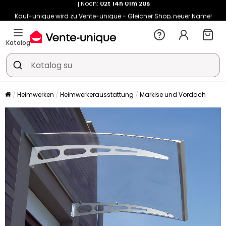
Kauf-unique wird zu Vente-unique - Gleicher Shop, neuer Name!
-10% ab €400 mit
HEAT10
auf Vente-unique-Produkte
Noch:
02t
14h
20m
33s
Katalog
Heimwerken
Heimwerkerausstattung
Markise und Vordach