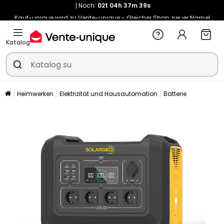
Kauf-unique wird zu Vente-unique - Gleicher Shop, neuer Name!
-10% ab €400 mit
HEAT10
auf Vente-unique-Produkte
Noch:
02t
05h
24m
11s
Katalog
Heimwerken
Elektrizität und Hausautomation
Batterie