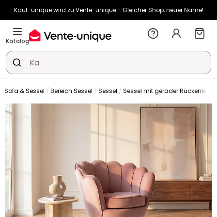
Kauf-unique wird zu Vente-unique - Gleicher Shop, neuer Name!
-10% ab €450 mit
ENJOY10
auf Vente-unique-Produkte
Noch:
00t
06h
17m
45s
Katalog
Sofa & Sessel
Bereich Sessel
Sessel
Sessel mit gerader Rückenlehn