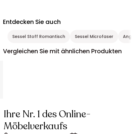
Entdecken Sie auch
Sessel Stoff Romantisch
Sessel Microfaser
Ange
Vergleichen Sie mit ähnlichen Produkten
Ihre Nr. 1 des Online-
Möbelverkaufs